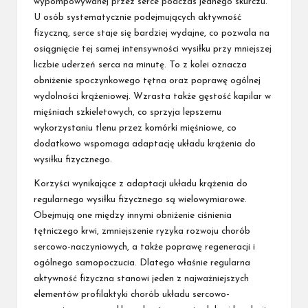
wypompowywanej przez serce podczas jednego skurczu.
U osób systematycznie podejmujących aktywność
fizyczną, serce staje się bardziej wydajne, co pozwala na
osiągnięcie tej samej intensywności wysiłku przy mniejszej
liczbie uderzeń serca na minutę. To z kolei oznacza
obniżenie spoczynkowego tętna oraz poprawę ogólnej
wydolności krążeniowej. Wzrasta także gęstość kapilar w
mięśniach szkieletowych, co sprzyja lepszemu
wykorzystaniu tlenu przez komórki mięśniowe, co
dodatkowo wspomaga adaptację układu krążenia do
wysiłku fizycznego.
Korzyści wynikające z adaptacji układu krążenia do
regularnego wysiłku fizycznego są wielowymiarowe.
Obejmują one między innymi obniżenie ciśnienia
tętniczego krwi, zmniejszenie ryzyka rozwoju chorób
sercowo-naczyniowych, a także poprawę regeneracji i
ogólnego samopoczucia. Dlatego właśnie regularna
aktywność fizyczna stanowi jeden z najważniejszych
elementów profilaktyki chorób układu sercowo-