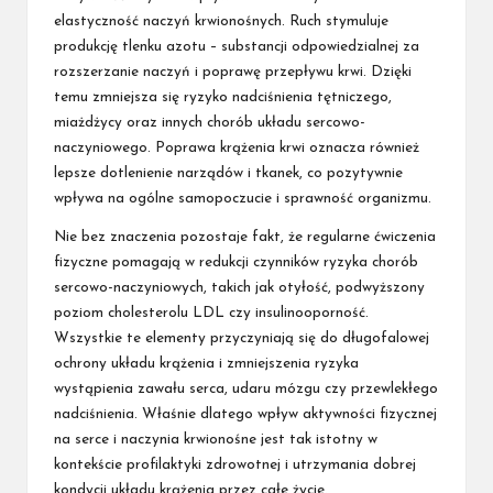
elastyczność naczyń krwionośnych. Ruch stymuluje
produkcję tlenku azotu – substancji odpowiedzialnej za
rozszerzanie naczyń i poprawę przepływu krwi. Dzięki
temu zmniejsza się ryzyko nadciśnienia tętniczego,
miażdżycy oraz innych chorób układu sercowo-
naczyniowego. Poprawa krążenia krwi oznacza również
lepsze dotlenienie narządów i tkanek, co pozytywnie
wpływa na ogólne samopoczucie i sprawność organizmu.
Nie bez znaczenia pozostaje fakt, że regularne ćwiczenia
fizyczne pomagają w redukcji czynników ryzyka chorób
sercowo-naczyniowych, takich jak otyłość, podwyższony
poziom cholesterolu LDL czy insulinooporność.
Wszystkie te elementy przyczyniają się do długofalowej
ochrony układu krążenia i zmniejszenia ryzyka
wystąpienia zawału serca, udaru mózgu czy przewlekłego
nadciśnienia. Właśnie dlatego wpływ aktywności fizycznej
na serce i naczynia krwionośne jest tak istotny w
kontekście profilaktyki zdrowotnej i utrzymania dobrej
kondycji układu krążenia przez całe życie.