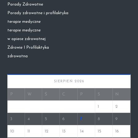
Porady Zdrowotne
Porady zdrowotne i profilaktyka
terapie medyczne
terapie medyczne
w opiece zdrowotnej
Zdrowie I Profilaktyka
zdrowotna
SIERPIEŃ 2026
P
W
Ś
C
P
S
N
1
2
3
4
5
6
7
8
9
10
11
12
13
14
15
16