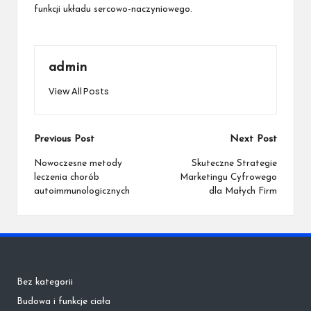
funkcji układu sercowo-naczyniowego.
admin
View All Posts
Post
Previous Post
Next Post
navigation
Nowoczesne metody
Skuteczne Strategie
leczenia chorób
Marketingu Cyfrowego
autoimmunologicznych
dla Małych Firm
Bez kategorii
Budowa i funkcje ciała