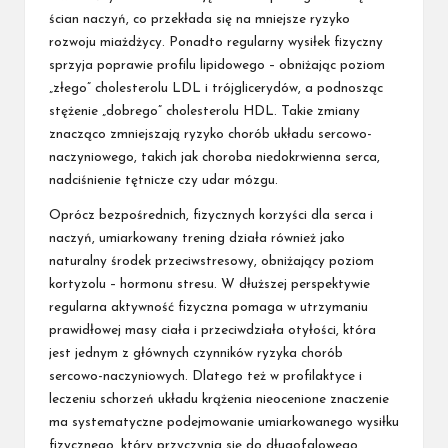
ścian naczyń, co przekłada się na mniejsze ryzyko
rozwoju miażdżycy. Ponadto regularny wysiłek fizyczny
sprzyja poprawie profilu lipidowego – obniżając poziom
„złego” cholesterolu LDL i trójglicerydów, a podnosząc
stężenie „dobrego” cholesterolu HDL. Takie zmiany
znacząco zmniejszają ryzyko chorób układu sercowo-
naczyniowego, takich jak choroba niedokrwienna serca,
nadciśnienie tętnicze czy udar mózgu.
Oprócz bezpośrednich, fizycznych korzyści dla serca i
naczyń, umiarkowany trening działa również jako
naturalny środek przeciwstresowy, obniżający poziom
kortyzolu – hormonu stresu. W dłuższej perspektywie
regularna aktywność fizyczna pomaga w utrzymaniu
prawidłowej masy ciała i przeciwdziała otyłości, która
jest jednym z głównych czynników ryzyka chorób
sercowo-naczyniowych. Dlatego też w profilaktyce i
leczeniu schorzeń układu krążenia nieocenione znaczenie
ma systematyczne podejmowanie umiarkowanego wysiłku
fizycznego, który przyczynia się do długofalowego