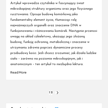
by
Artykuł wprowadza czytelnika w fascynujący świat
mikroskopijnej struktury organizmu oraz jego fizycznego
rusztowania. Opisuje budowę komórkową jako
fundamentalny element życia, tłumacząc rolę
najważniejszych organelli oraz znaczenie DNA w
funkcjonowaniu i różnicowaniu komórek. Następnie przenosi
uwagę na układ szkieletowy, ukazując jego złożoną
budowę, funkcję ochronną, metaboliczną i znaczenie w
utrzymaniu zdrowia poprzez dynamiczne procesy
przebudowy kości. Jeśli chcesz zrozumieć, jak działa ludzkie
ciało – zarówno na poziomie mikroskopijnym, jak i
anatomicznym – ten artykuł to niezbędna lektura.
Read More
Stronicowanie
1
2
NEXT
PAGE
wpisów