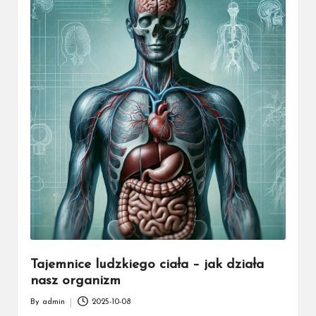
k
a
ż
d
e
g
o
Tajemnice ludzkiego ciała – jak działa
nasz organizm
By
admin
2025-10-08
Posted