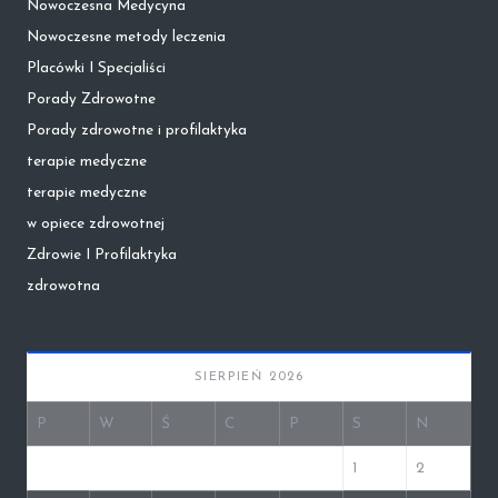
Nowoczesna Medycyna
Nowoczesne metody leczenia
Placówki I Specjaliści
Porady Zdrowotne
Porady zdrowotne i profilaktyka
terapie medyczne
terapie medyczne
w opiece zdrowotnej
Zdrowie I Profilaktyka
zdrowotna
SIERPIEŃ 2026
P
W
Ś
C
P
S
N
1
2