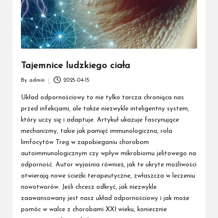
Tajemnice ludzkiego ciała
By
admin
2025-04-15
Posted
by
Układ odpornościowy to nie tylko tarcza chroniąca nas
przed infekcjami, ale także niezwykle inteligentny system,
który uczy się i adaptuje. Artykuł ukazuje fascynujące
mechanizmy, takie jak pamięć immunologiczna, rola
limfocytów Treg w zapobieganiu chorobom
autoimmunologicznym czy wpływ mikrobiomu jelitowego na
odporność. Autor wyjaśnia również, jak te ukryte możliwości
otwierają nowe ścieżki terapeutyczne, zwłaszcza w leczeniu
nowotworów. Jeśli chcesz odkryć, jak niezwykle
zaawansowany jest nasz układ odpornościowy i jak może
pomóc w walce z chorobami XXI wieku, koniecznie