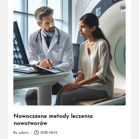
k
a
ż
d
e
g
o
Nowoczesne metody leczenia
nowotworów
By
admin
2025-08-19
Posted