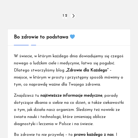
Stronicowanie
1
2
NEXT
PAGE
wpisów
Bo zdrowie to podstawa
W świecie, w którym każdego dnia dowiadujemy się czegoś
nowego o ludzkim ciele i medycynie, łatwo się pogubić.
Dlatego stworzyliśmy blog
„Zdrowie dla Każdego”
–
miejsce, w którym w prosty i przystępny sposób mówimy o
tym, co naprawdę ważne dla Twojego zdrowia.
Znajdziesz tu
najświeższe informacje medyczne
, porady
dotyczące dbania o siebie na co dzień, a także ciekawostki
o tym, jak działa nasz organizm. Śledzimy też nowinki ze
świata nauki i technologii, które zmieniają oblicze
diagnostyki i leczenia w Polsce i na świecie.
Bo zdrowie to nie przywilej – to
prawo każdego z nas
. I