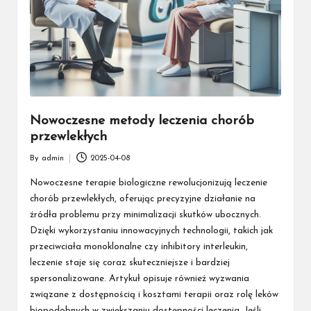
Nowoczesne metody leczenia chorób
przewlekłych
By
admin
2025-04-08
Posted
by
Nowoczesne terapie biologiczne rewolucjonizują leczenie
chorób przewlekłych, oferując precyzyjne działanie na
źródła problemu przy minimalizacji skutków ubocznych.
Dzięki wykorzystaniu innowacyjnych technologii, takich jak
przeciwciała monoklonalne czy inhibitory interleukin,
leczenie staje się coraz skuteczniejsze i bardziej
spersonalizowane. Artykuł opisuje również wyzwania
związane z dostępnością i kosztami terapii oraz rolę leków
biopodobnych w zwiększaniu dostępności leczenia. Jeśli