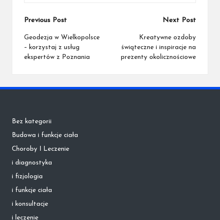
Post
Previous Post
Next Post
navigation
Geodezja w Wielkopolsce
Kreatywne ozdoby
– korzystaj z usług
świąteczne i inspiracje na
ekspertów z Poznania
prezenty okolicznościowe
Bez kategorii
Budowa i funkcje ciała
Choroby I Leczenie
i diagnostyka
i fizjologia
i funkcje ciała
i konsultacje
i leczenie