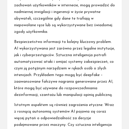
zachowań użytkowników w internecie, mogą prowadzić do
nadmiernej inwigilacji i ingerencji w życie prywatne
obywateli, szczególnie gdy dane te trafiają w
niepowołane ręce lub są wykorzystywane bez świadomej
zgody użytkownika.
Bezpieczeństwo informacji to kolejny kluczowy problem.
AI wykorzystywana jest zarówno przez legalne instytucje,
jak i cyberprzestępców. Sztuczna inteligencja potrafi
automatyzować ataki i omijać systemy zabezpieczeń, co
czyni ją potężnym narzędziem w rękach osób o złych
intencjach. Przykładem tego mogą być deepfake –
zaawansowane fałszywe nagrania generowane przez AI,
które mogą być używane do rozpowszechniania
dezinformacji, szantażu lub manipulacji opinią publiczną.
Istotnym aspektem są również zagrożenia etyczne. Wraz
z rosnącą autonomią systemów AI pojawia się coraz
więcej pytań o odpowiedzialność za decyzje
podejmowane przez maszyny. Czy sztuczna inteligencja