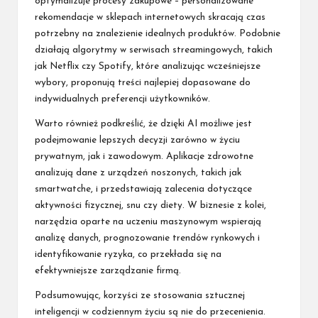
optymalizuje procesy zakupowe – personalizowane
rekomendacje w sklepach internetowych skracają czas
potrzebny na znalezienie idealnych produktów. Podobnie
działają algorytmy w serwisach streamingowych, takich
jak Netflix czy Spotify, które analizując wcześniejsze
wybory, proponują treści najlepiej dopasowane do
indywidualnych preferencji użytkowników.
Warto również podkreślić, że dzięki AI możliwe jest
podejmowanie lepszych decyzji zarówno w życiu
prywatnym, jak i zawodowym. Aplikacje zdrowotne
analizują dane z urządzeń noszonych, takich jak
smartwatche, i przedstawiają zalecenia dotyczące
aktywności fizycznej, snu czy diety. W biznesie z kolei,
narzędzia oparte na uczeniu maszynowym wspierają
analizę danych, prognozowanie trendów rynkowych i
identyfikowanie ryzyka, co przekłada się na
efektywniejsze zarządzanie firmą.
Podsumowując, korzyści ze stosowania sztucznej
inteligencji w codziennym życiu są nie do przecenienia.