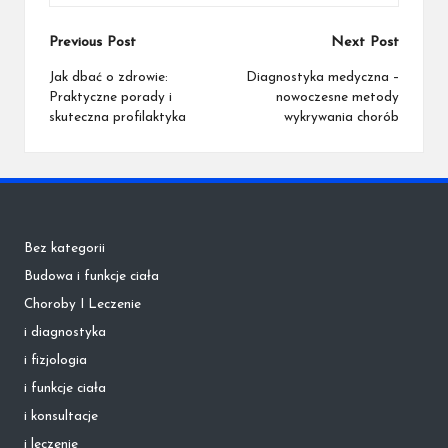
Post
Previous Post
Next Post
navigation
Jak dbać o zdrowie:
Diagnostyka medyczna –
Praktyczne porady i
nowoczesne metody
skuteczna profilaktyka
wykrywania chorób
Bez kategorii
Budowa i funkcje ciała
Choroby I Leczenie
i diagnostyka
i fizjologia
i funkcje ciała
i konsultacje
i leczenie