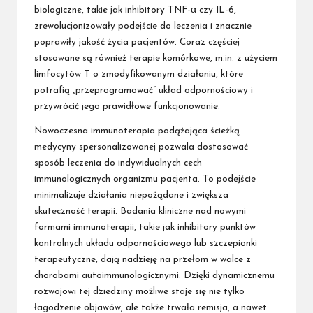
biologiczne, takie jak inhibitory TNF-α czy IL-6,
zrewolucjonizowały podejście do leczenia i znacznie
poprawiły jakość życia pacjentów. Coraz częściej
stosowane są również terapie komórkowe, m.in. z użyciem
limfocytów T o zmodyfikowanym działaniu, które
potrafią „przeprogramować” układ odpornościowy i
przywrócić jego prawidłowe funkcjonowanie.
Nowoczesna immunoterapia podążająca ścieżką
medycyny spersonalizowanej pozwala dostosować
sposób leczenia do indywidualnych cech
immunologicznych organizmu pacjenta. To podejście
minimalizuje działania niepożądane i zwiększa
skuteczność terapii. Badania kliniczne nad nowymi
formami immunoterapii, takie jak inhibitory punktów
kontrolnych układu odpornościowego lub szczepionki
terapeutyczne, dają nadzieję na przełom w walce z
chorobami autoimmunologicznymi. Dzięki dynamicznemu
rozwojowi tej dziedziny możliwe staje się nie tylko
łagodzenie objawów, ale także trwała remisja, a nawet