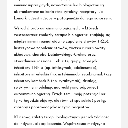
immunosupresyjnych, nowoczesne leki biologiczne są
ukierunkowane na konkretne cytokiny, receptory lub
komórki uczestniczące w patogenezie danego schorzenia.
Wśród chorób autoimmunologicznych, w których
zastosowanie znalazły terapie biologiczne, znajdują się
między innymi reumatoidalne zapalenie stawów (RZS),
łuszczycowe zapalenie stawów, toczeń rumieniowaty
układowy, choroba Leśniowskiego-Crohna oraz
stwardnienie rozsiane. Leki z tej grupy, takie jak
inhibitory TNF-α (np. infliksymab, adalimumab),
inhibitory interleukin (np. ustekinumab, secukinumab) czy
inhibitory komórek B (np. rytuksymab), działają
selektywnie, modulując nadreaktywną odpowiedź
autoimmunologiczną. Dzięki temu mają potencjał nie
tylko łagodzić objawy, ale również spowalniać postęp
choroby i poprawiać jakość życia pacjentów.
Kluczową zaletą terapii biologicznych jest ich zdolność
do indywidualizacji leczenia. Współczesna medycyna