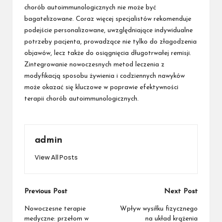
chorób autoimmunologicznych nie może być
bagatelizowane. Coraz więcej specjalistów rekomenduje
podejście personalizowane, uwzględniające indywidualne
potrzeby pacjenta, prowadzące nie tylko do złagodzenia
objawów, lecz także do osiągnięcia długotrwałej remisji.
Zintegrowanie nowoczesnych metod leczenia z
modyfikacją sposobu żywienia i codziennych nawyków
może okazać się kluczowe w poprawie efektywności
terapii chorób autoimmunologicznych.
admin
View All Posts
Post
Previous Post
Next Post
navigation
Nowoczesne terapie
Wpływ wysiłku fizycznego
medyczne: przełom w
na układ krążenia