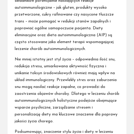
składników potencjalnie nasilających reakcje
autoimmunologiczne – jak gluten, produkty wysoko
przetworzone, cukry rafinowane czy nasycone tłuszcze
trans – może pomagać w redukcji stanów zapalnych i
poprawiać ogólne samopoczucie pacjenta. Diety
eliminacyjne oraz dieta autoimmunologiczna (AIP) są
często stosowane jako element terapii wspomagającej
leczenie chorób autoimmunologicznych.
Nie mniej istotny jest styl życia – odpowiednia ilość snu,
redukcja stresu, umiarkowana aktywność fizyczna i
unikanie toksyn środowiskowych również mają wpływ na
układ immunologiczny. Przewlekły stres oraz zaburzenia
snu mogą nasilać reakcje zapalne, co prowadzi do
zaostrzenia objawów choroby. Dlatego w leczeniu chorób
autoimmunologicznych holistyczne podejście obejmujące
wsparcie psychiczne, zarządzanie stresem i
personalizację diety ma kluczowe znaczenie dla poprawy
jakości życia chorego.
Podsumowując, znaczenie stylu życia i diety w leczeniu