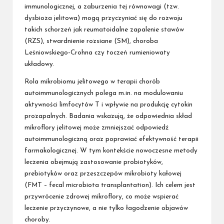
immunologicznej, a zaburzenia tej równowagi (tzw.
dysbioza jelitowa) mogą przyczyniać się do rozwoju
takich schorzeń jak reumatoidalne zapalenie stawów
(RZS), stwardnienie rozsiane (SM), choroba
Leśniowskiego-Crohna czy toczeń rumieniowaty
układowy.
Rola mikrobiomu jelitowego w terapii chorób
autoimmunologicznych polega m.in. na modulowaniu
aktywności limfocytów T i wpływie na produkcję cytokin
prozapalnych. Badania wskazują, że odpowiednia skład
mikroflory jelitowej może zmniejszać odpowiedź
autoimmunologiczną oraz poprawiać efektywność terapii
farmakologicznej. W tym kontekście nowoczesne metody
leczenia obejmują zastosowanie probiotyków,
prebiotyków oraz przeszczepów mikrobioty kałowej
(FMT – fecal microbiota transplantation). Ich celem jest
przywrócenie zdrowej mikroflory, co może wspierać
leczenie przyczynowe, a nie tylko łagodzenie objawów
choroby.