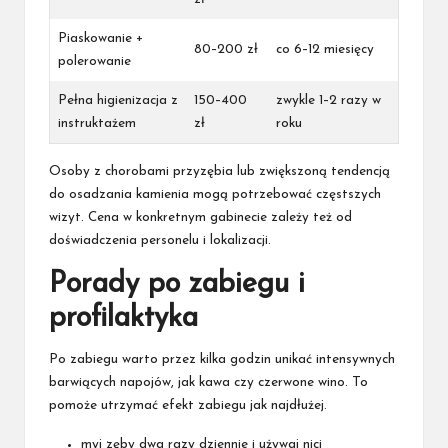
Piaskowanie +
80–200 zł
co 6–12 miesięcy
polerowanie
Pełna higienizacja z
150–400
zwykle 1–2 razy w
instruktażem
zł
roku
Osoby z chorobami przyzębia lub zwiększoną tendencją
do osadzania kamienia mogą potrzebować częstszych
wizyt. Cena w konkretnym gabinecie zależy też od
doświadczenia personelu i lokalizacji.
Porady po zabiegu i
profilaktyka
Po zabiegu warto przez kilka godzin unikać intensywnych
barwiących napojów, jak kawa czy czerwone wino. To
pomoże utrzymać efekt zabiegu jak najdłużej.
myj zęby dwa razy dziennie i używaj nici