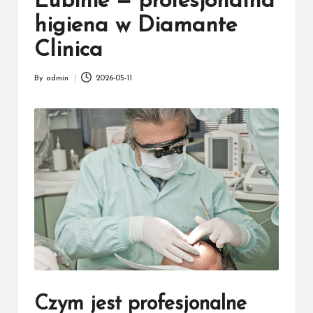
k
Lubinie — profesjonalna
a
higiena w Diamante
ż
Clinica
d
By
admin
2026-05-11
Posted
e
by
g
o
Czym jest profesjonalne