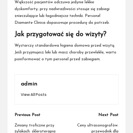
Większość pacjentów odczuwa jedynie lekkie
dyskomforty; przy nadwrażliwości stosuje się zabiegi
znieczulające lub łagodniejsze techniki. Personel
Diamante Clinica dopasowuje procedurę do potrzeb.
Jak przygotować się do wizyty?
Wystarczy standardowa higiena domowa przed wizytą.
Jeśli przyjmujesz leki lub masz choroby przewlekłe, warto
poinformować o tym personel przed zabiegiem.
admin
View All Posts
Post
Previous Post
Next Post
navigation
Zmiany troficzne przy
Ceny ultrasonografów:
żylakach: skleroterapia
przewodnik dla