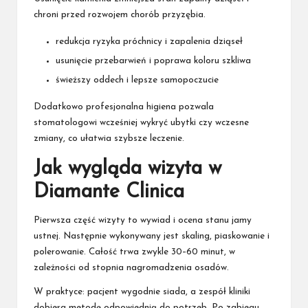
chroni przed rozwojem chorób przyzębia.
redukcja ryzyka próchnicy i zapalenia dziąseł
usunięcie przebarwień i poprawa koloru szkliwa
świeższy oddech i lepsze samopoczucie
Dodatkowo profesjonalna higiena pozwala
stomatologowi wcześniej wykryć ubytki czy wczesne
zmiany, co ułatwia szybsze leczenie.
Jak wygląda wizyta w
Diamante Clinica
Pierwsza część wizyty to wywiad i ocena stanu jamy
ustnej. Następnie wykonywany jest skaling, piaskowanie i
polerowanie. Całość trwa zwykle 30–60 minut, w
zależności od stopnia nagromadzenia osadów.
W praktyce: pacjent wygodnie siada, a zespół kliniki
dobiera metodę odpowiednią do potrzeb. Po zabiegu